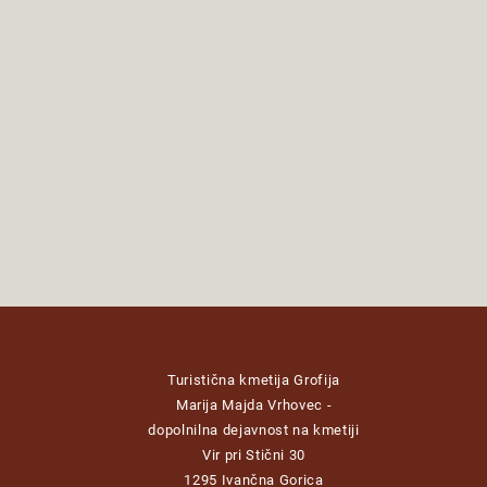
Turistična kmetija Grofija
Marija Majda Vrhovec -
dopolnilna dejavnost na kmetiji
Vir pri Stični 30
1295 Ivančna Gorica