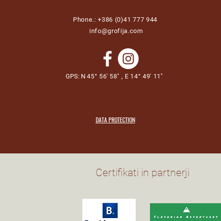
Phone.: +386 (0)41 777 944
info@grofija.com
GPS: N
45° 56' 58'' , E 14° 49' 11''
DATA PROTECTION
Certifikati in partnerji