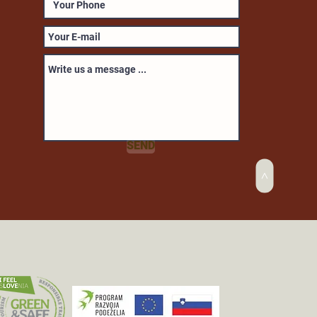
SEND
>