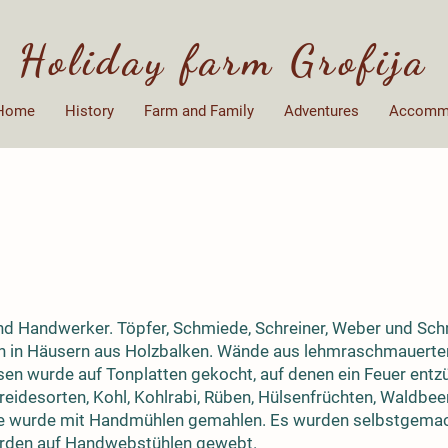
Holiday farm Grofija
Home
History
Farm and Family
Adventures
Accomm
nd Handwerker. Töpfer, Schmiede, Schreiner, Weber und Schm
en in Häusern aus Holzbalken. Wände aus lehmraschmauerter
ssen wurde auf Tonplatten gekocht, auf denen ein Feuer ent
idesorten, Kohl, Kohlrabi, Rüben, Hülsenfrüchten, Waldbeer
ide wurde mit Handmühlen gemahlen. Es wurden selbstgema
urden auf Handwebstühlen gewebt.