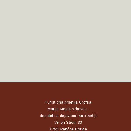
Turistična kmetija Grofija
Marija Majda Vrhovec -
dopolnilna dejavnost na kmetiji
Vir pri Stični 30
1295 Ivančna Gorica