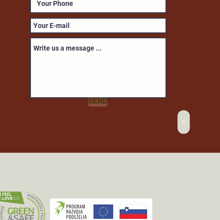
SEND
>