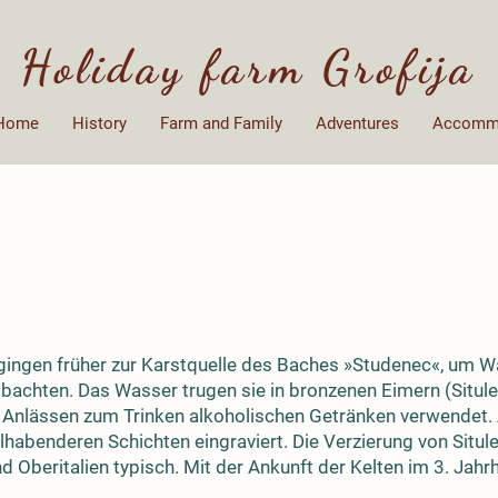
Holiday farm Grofija
Home
History
Farm and Family
Adventures
Accomm
 gingen früher zur Karstquelle des Baches »Studenec«, um W
chten. Das Wasser trugen sie in bronzenen Eimern (Situlen)
Anlässen zum Trinken alkoholischen Getränken verwendet. A
benderen Schichten eingraviert. Die Verzierung von Situlen 
nd Oberitalien typisch. Mit der Ankunft der Kelten im 3. Jahr