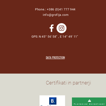
Phone.: +386 (0)41 777 944
info@grofija.com
GPS: N
45° 56' 58'' , E 14° 49' 11''
DATA PROTECTION
Certifikati in partnerji